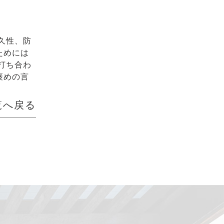
久性、防
ためには
打ち合わ
褒めの言
覧へ戻る