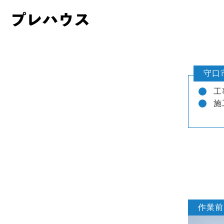
守口
工
施
作業前